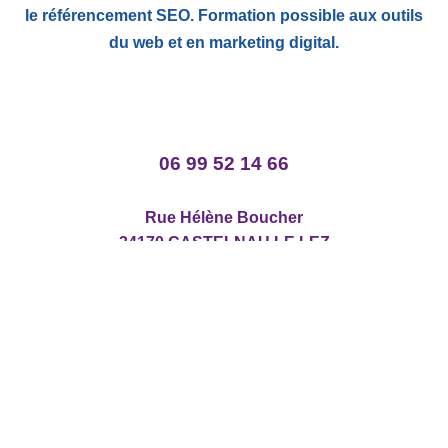
le référencement SEO. Formation possible aux outils
du web et en marketing digital.
06 99 52 14 66
Rue Hélène Boucher
34170 CASTELNAU LE LEZ
Stéphanie Mendez EI
Siret 528754211 00043
To
Mentions légales
dro
Politique de confidentialité
ré
Dr